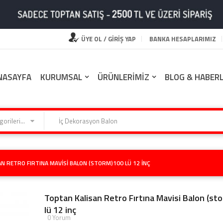
ÜYE OL / GİRİŞ YAP
BANKA HESAPLARIMIZ
NASAYFA
KURUMSAL
ÜRÜNLERİMİZ
BLOG & HABER
Kategorilerimiz
N RETRO FIRTINA MAVISI BALON (STORM)100 LÜ 12 INÇ
Toptan Kalisan Retro Fırtına Mavisi Balon (st
lü 12 inç
0 Yorum