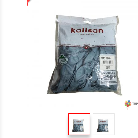
TOPTAN MAKARON BALONLAR 12 INÇ
BALON ŞIŞIRME MAKINALARI
ŞEKILLI BALONLAR
ÖZEL BASKILI BALON
IŞIKLI BALON,LED IŞIKLI BALON