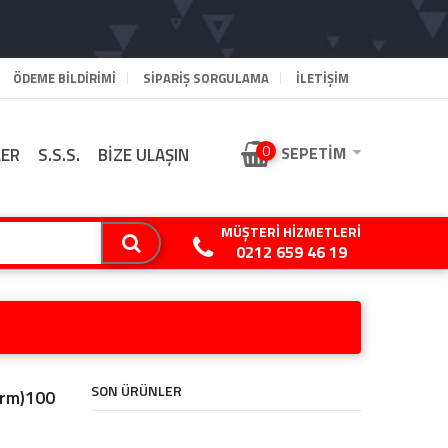
ÖDEME BILDIRIMI
SIPARIŞ SORGULAMA
İLETİŞİM
0
SEPETIM
LER
S.S.S.
BİZE ULAŞIN
MÜŞTERI HIZMETLERI
0212 659 46 19
SON ÜRÜNLER
orm)100