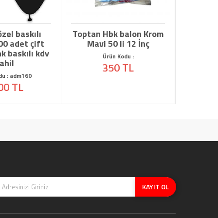
zel baskılı
Toptan Hbk balon Krom
toptan
00 adet çift
Mavi 50 li 12 İnç
branda
k baskılı kdv
be
Ürün Kodu :
ahil
350 TL
Ürün
du : adm160
00 TL
KAYIT OL