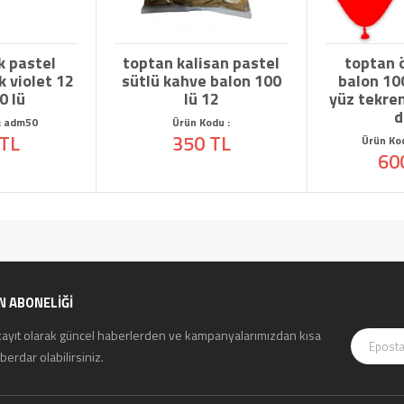
k pastel
toptan kalisan pastel
toptan ö
ık violet 12
sütlü kahve balon 100
balon 10
0 lü
lü 12
yüz tekren
d
: adm50
Ürün Kodu :
 TL
350 TL
Ürün Ko
60
N ABONELİĞİ
kayıt olarak güncel haberlerden ve kampanyalarımızdan kısa
erdar olabilirsiniz.