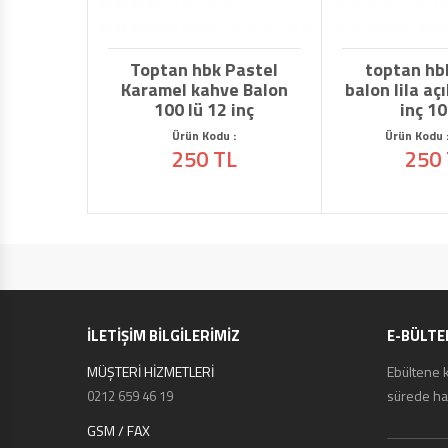
Toptan hbk Pastel
toptan hb
Karamel kahve Balon
balon lila aç
100 lü 12 inç
inç 10
Ürün Kodu :
Ürün Kodu 
250 TL
250
İLETİŞİM BİLGİLERİMİZ
E-BÜLTE
MÜŞTERİ HİZMETLERİ
Ebültene 
sürede hab
0212 659 46 19
GSM / FAX