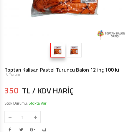
TOPTAN MAKARON BALONLAR 12 INÇ
BALON ŞIŞIRME MAKINALARI
ŞEKILLI BALONLAR
ÖZEL BASKILI BALON
IŞIKLI BALON,LED IŞIKLI BALON
Toptan Kalisan Pastel Turuncu Balon 12 inç 100 lü
0 Yorum
350
TL / KDV HARİÇ
Stok Durumu:
Stokta Var