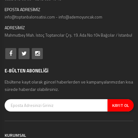
EPOSTA ADRESİMİZ
info@toptanbalonsatisi.com - info@ademoyuncak.com
ADRESİMİZ
Mahmutbey Mah. İstoç Toptancılar Çrş. 19. Ada No:104 Bağcılar / İstanbul
E-BÜLTEN ABONELİĞİ
Ebültene kayıt olarak güncel haberlerden ve kampanyalarımızdan kısa
sürede haberdar olabilirsiniz.
KAYIT OL
KURUMSAL