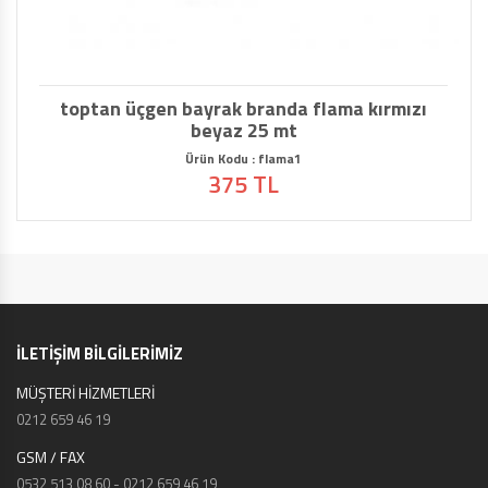
toptan üçgen bayrak branda flama kırmızı
beyaz 25 mt
Ürün Kodu : flama1
375 TL
İLETİŞİM BİLGİLERİMİZ
MÜŞTERİ HİZMETLERİ
0212 659 46 19
GSM / FAX
0532 513 08 60 - 0212 659 46 19