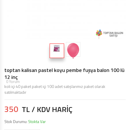
TOPTAN MAKARON BALONLAR 12 INÇ
BALON ŞIŞIRME MAKINALARI
ŞEKILLI BALONLAR
ÖZEL BASKILI BALON
IŞIKLI BALON,LED IŞIKLI BALON
toptan kalisan pastel koyu pembe fuşya balon 100 lü
12 inç
0 Yorum
koli içi 40 paket paket içi 100 adet satışlarımız paket olarak
satılmaktadır
350
TL / KDV HARİÇ
Stok Durumu:
Stokta Var