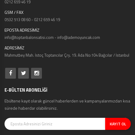
0212 659 46 19
GSM / FAX
0532 513 08 60 - 0212 659 46 19
EPOSTA ADRESİMİZ
info@toptanbalonsatisi.com - info@ademoyuncak.com
ADRESİMİZ
Mahmutbey Mah. İstoç Toptancılar Çrş. 19. Ada No:104 Bağcılar / İstanbul
E-BÜLTEN ABONELİĞİ
Ebültene kayıt olarak güncel haberlerden ve kampanyalarımızdan kısa
sürede haberdar olabilirsiniz.
KAYIT OL