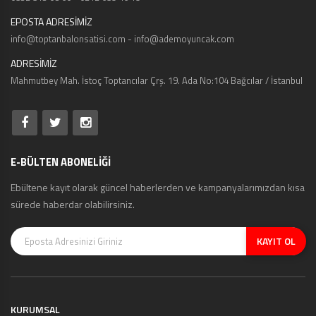
EPOSTA ADRESİMİZ
info@toptanbalonsatisi.com - info@ademoyuncak.com
ADRESİMİZ
Mahmutbey Mah. İstoç Toptancılar Çrş. 19. Ada No:104 Bağcılar / İstanbul
E-BÜLTEN ABONELİĞİ
Ebültene kayıt olarak güncel haberlerden ve kampanyalarımızdan kısa
sürede haberdar olabilirsiniz.
KAYIT OL
KURUMSAL