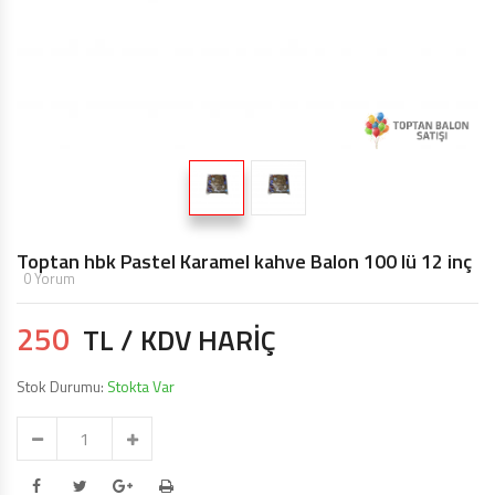
TOPTAN MAKARON BALONLAR 12 INÇ
BALON ŞIŞIRME MAKINALARI
ŞEKILLI BALONLAR
ÖZEL BASKILI BALON
IŞIKLI BALON,LED IŞIKLI BALON
Toptan hbk Pastel Karamel kahve Balon 100 lü 12 inç
0 Yorum
250
TL / KDV HARİÇ
Stok Durumu:
Stokta Var