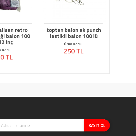
an retro
toptan balon ak punch
kalisan f
balon 100
lastikli balon 100 lü
leopar des
nç
balon 12 
Ürün Kodu :
250 TL
 :
Ürün K
L
125
KAYIT OL