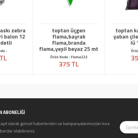
ı zebra
toptan üçgen
toptan kalis
alon 12
flama,bayrak
yaban çileği 
i
flama,branda
lü 12 i
flama,yeşil beyaz 25 mt
Ürün Kodu
350 T
Ürün Kodu : flama222
375 TL
N ABONELİĞİ
kayıt olarak güncel haberlerden ve kampanyalarımızdan kısa
erdar olabilirsiniz.