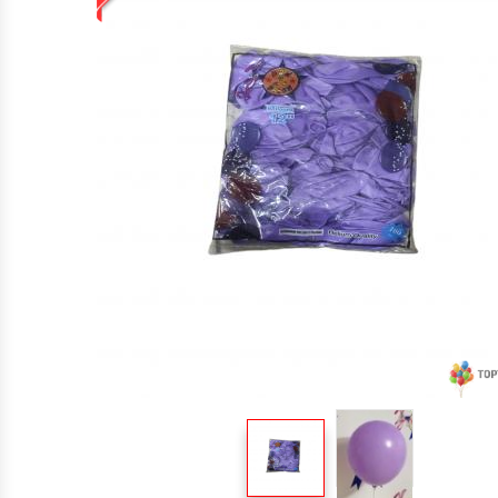
TOPTAN MAKARON BALONLAR 12 INÇ
BALON ŞIŞIRME MAKINALARI
ŞEKILLI BALONLAR
ÖZEL BASKILI BALON
IŞIKLI BALON,LED IŞIKLI BALON