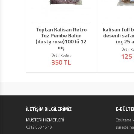
kalisan full bask
desenli safari b
inç 25 adetl
Ürün Kodu :
125 TL
İLETİŞİM BİLGİLERİMİZ
E-BÜLTE
MÜŞTERİ HİZMETLERİ
Ebültene 
sürede hab
0212 659 46 19