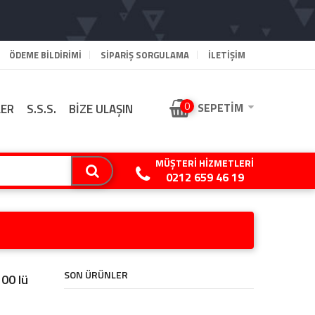
ÖDEME BILDIRIMI
SIPARIŞ SORGULAMA
İLETİŞİM
0
SEPETIM
LER
S.S.S.
BİZE ULAŞIN
MÜŞTERI HIZMETLERI
0212 659 46 19
SON ÜRÜNLER
100 lü