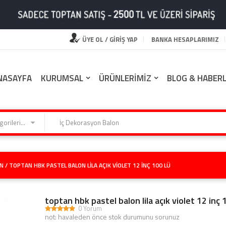
ÜYE OL / GİRİŞ YAP
BANKA HESAPLARIMIZ
NASAYFA
KURUMSAL
ÜRÜNLERİMİZ
BLOG & HABER
Kategorilerimiz
N /
TOPTAN HBK PASTEL BALON LILA AÇIK VIOLET 12 INÇ 100 LÜ
toptan hbk pastel balon lila açık violet 12 inç 
0 Yorum
not: havaleden önce stok durumunu sorunuz