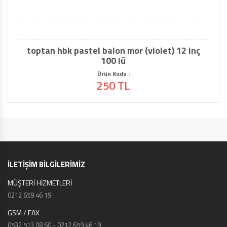
toptan hbk pastel balon mor (violet) 12 inç
100 lü
Ürün Kodu :
250 TL
İLETİŞİM BİLGİLERİMİZ
MÜŞTERİ HİZMETLERİ
0212 659 46 19
GSM / FAX
0532 513 08 60 - 0212 659 46 19