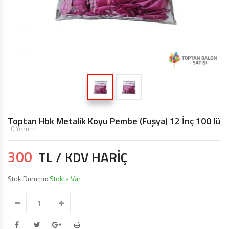
TOPTAN MAKARON BALONLAR 12 INÇ
BALON ŞIŞIRME MAKINALARI
ŞEKILLI BALONLAR
ÖZEL BASKILI BALON
IŞIKLI BALON,LED IŞIKLI BALON
Toptan Hbk Metalik Koyu Pembe (Fuşya) 12 İnç 100 lü
0 Yorum
300
TL / KDV HARİÇ
Stok Durumu:
Stokta Var