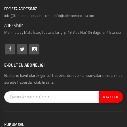
EPOSTA ADRESİMİZ
info@toptanbalonsatisi.com - info@ademoyuncak.com
ADRESİMİZ
Mahmutbey Mah. İstoç Toptancılar Çrş. 19. Ada No:104 Bağcılar / İstanbul
E-BÜLTEN ABONELİĞİ
Ebültene kayıt olarak güncel haberlerden ve kampanyalarımızdan kısa
sürede haberdar olabilirsiniz.
KAYIT OL
KURUMSAL