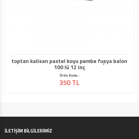
toptan hbk krom balon altın gold 
Ürün Kodu : adm105
350 TL
İLETİŞİM BİLGİLERİMİZ