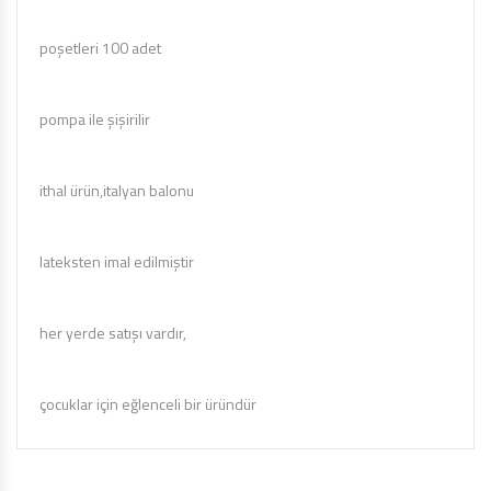
poşetleri 100 adet
pompa ile şişirilir
ithal ürün,italyan balonu
lateksten imal edilmiştir
her yerde satışı vardır,
çocuklar için eğlenceli bir üründür