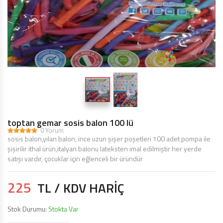
TOPTAN MAKARON BALONLAR 12 INÇ
BALON ŞIŞIRME MAKINALARI
ŞEKILLI BALONLAR
ÖZEL BASKILI BALON
IŞIKLI BALON,LED IŞIKLI BALON
toptan gemar sosis balon 100 lü
0 Yorum
sosis balon,yılan balon, ince uzun şişer poşetleri 100 adet pompa ile
şişirilir ithal ürün,italyan balonu lateksten imal edilmiştir her yerde
satışı vardır, çocuklar için eğlenceli bir üründür
225
TL / KDV HARİÇ
Stok Durumu:
Stokta Var