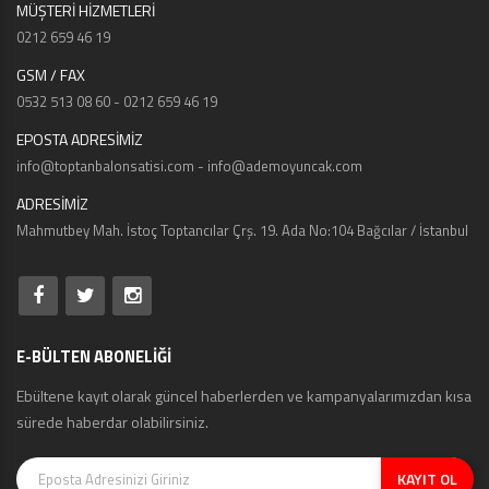
MÜŞTERİ HİZMETLERİ
0212 659 46 19
GSM / FAX
0532 513 08 60 - 0212 659 46 19
EPOSTA ADRESİMİZ
info@toptanbalonsatisi.com - info@ademoyuncak.com
ADRESİMİZ
Mahmutbey Mah. İstoç Toptancılar Çrş. 19. Ada No:104 Bağcılar / İstanbul
E-BÜLTEN ABONELİĞİ
Ebültene kayıt olarak güncel haberlerden ve kampanyalarımızdan kısa
sürede haberdar olabilirsiniz.
KAYIT OL