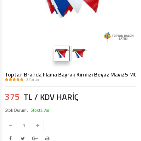
TOPTAN MAKARON BALONLAR 12 INÇ
BALON ŞIŞIRME MAKINALARI
ŞEKILLI BALONLAR
ÖZEL BASKILI BALON
IŞIKLI BALON,LED IŞIKLI BALON
Toptan Branda Flama Bayrak Kırmızı Beyaz Mavi25 Mt
0 Yorum
375
TL / KDV HARİÇ
Stok Durumu:
Stokta Var