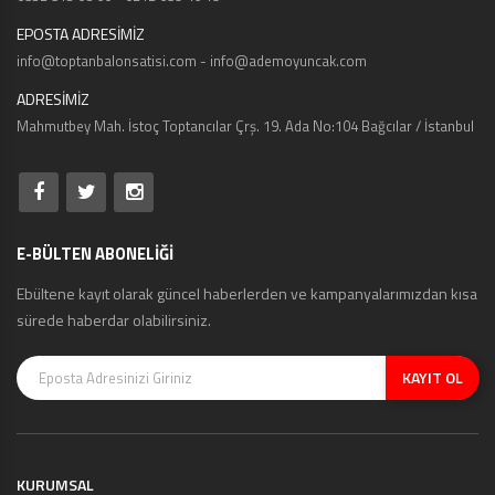
EPOSTA ADRESİMİZ
info@toptanbalonsatisi.com - info@ademoyuncak.com
ADRESİMİZ
Mahmutbey Mah. İstoç Toptancılar Çrş. 19. Ada No:104 Bağcılar / İstanbul
E-BÜLTEN ABONELİĞİ
Ebültene kayıt olarak güncel haberlerden ve kampanyalarımızdan kısa
sürede haberdar olabilirsiniz.
KAYIT OL
KURUMSAL