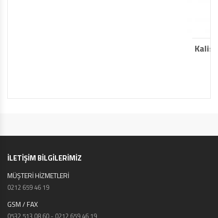
Kalisan retro gül ağacı rosewood balo
100 lü
Ürün Kodu :
350 TL
İLETİŞİM BİLGİLERİMİZ
MÜŞTERİ HİZMETLERİ
0212 659 46 19
GSM / FAX
0532 513 08 60 - 0212 659 46 19