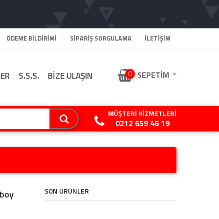
ÖDEME BILDIRIMI
SIPARIŞ SORGULAMA
İLETİŞİM
0
SEPETIM
LER
S.S.S.
BİZE ULAŞIN
MÜŞTERI HIZMETLERI
0212 659 46 19
SON ÜRÜNLER
lboy