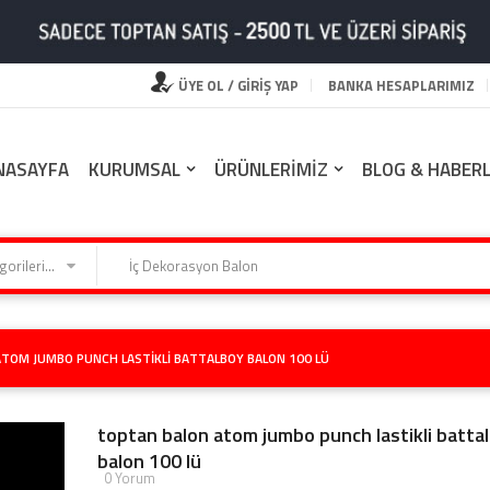
ÜYE OL / GİRİŞ YAP
BANKA HESAPLARIMIZ
NASAYFA
KURUMSAL
ÜRÜNLERİMİZ
BLOG & HABER
Kategorilerimiz
TOM JUMBO PUNCH LASTIKLI BATTALBOY BALON 100 LÜ
toptan balon atom jumbo punch lastikli batta
balon 100 lü
0 Yorum