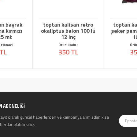
en bayrak
toptan kalisan retro
toptan ka
a kırmızı
okaliptus balon 100 lü
şeker pem
25 mt
12 inç
l
: flama1
Ürün Kodu :
Ürü
 TL
350 TL
35
N ABONELİĞİ
kayıt olarak güncel haberlerden ve kampanyalarımızdan kısa
erdar olabilirsiniz.