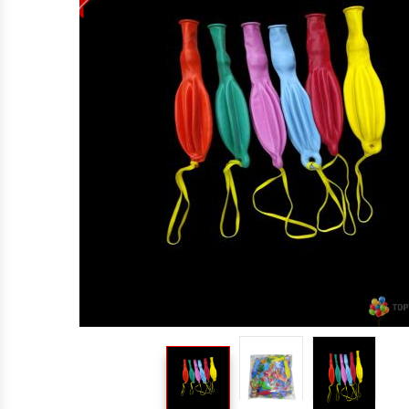
TOPTAN MAKARON BALONLAR 12 INÇ
BALON ŞIŞIRME MAKINALARI
ŞEKILLI BALONLAR
ÖZEL BASKILI BALON
IŞIKLI BALON,LED IŞIKLI BALON