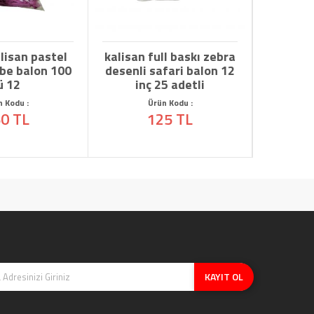
lisan pastel
kalisan full baskı zebra
Kalisan
be balon 100
desenli safari balon 12
rosewoo
ü 12
inç 25 adetli
n Kodu :
Ürün Kodu :
0 TL
125 TL
KAYIT OL