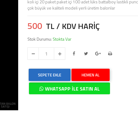
koli içi 20 paket paket içi 100 adet lüks battalboy lastikli pu
çok büyük ve kaliteli modeli yerli üretim balonlar
500
TL / KDV HARİÇ
Stok Durumu:
Stokta Var
SEPETE EKLE
HEMEN AL
WHATSAPP İLE SATIN AL