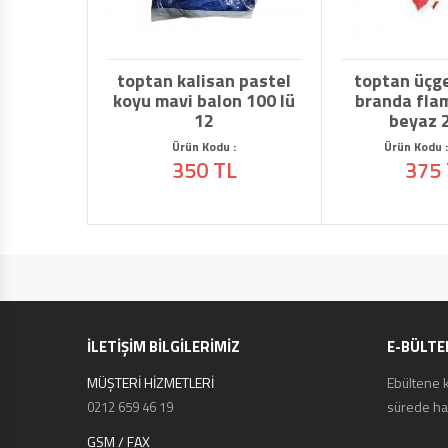
toptan kalisan pastel
toptan üçg
koyu mavi balon 100 lü
branda flam
12
beyaz 
Ürün Kodu :
Ürün Kodu 
350 TL
375
İLETİŞİM BİLGİLERİMİZ
E-BÜLTE
MÜŞTERİ HİZMETLERİ
Ebültene 
sürede hab
0212 659 46 19
GSM / FAX