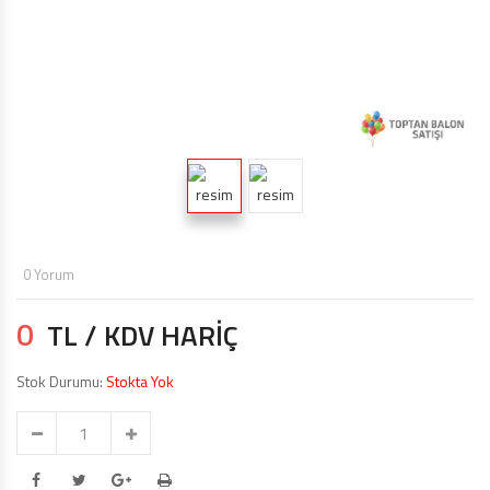
TOPTAN MAKARON BALONLAR 12 INÇ
BALON ŞIŞIRME MAKINALARI
ŞEKILLI BALONLAR
ÖZEL BASKILI BALON
IŞIKLI BALON,LED IŞIKLI BALON
0 Yorum
0
TL / KDV HARİÇ
Stok Durumu:
Stokta Yok