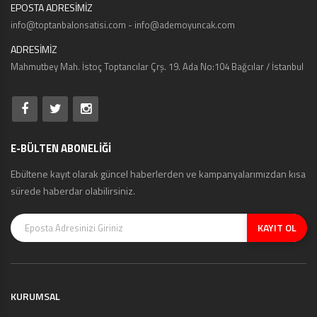
EPOSTA ADRESİMİZ
info@toptanbalonsatisi.com - info@ademoyuncak.com
ADRESİMİZ
Mahmutbey Mah. İstoç Toptancılar Çrş. 19. Ada No:104 Bağcılar / İstanbul
E-BÜLTEN ABONELİĞİ
Ebültene kayıt olarak güncel haberlerden ve kampanyalarımızdan kısa
sürede haberdar olabilirsiniz.
KAYIT OL
KURUMSAL