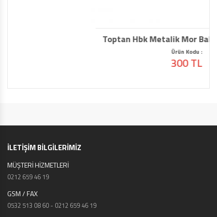
Toptan Hbk Metalik Mor Balon 12 İnç 100 lü
Ürün Kodu :
300 TL
İLETİŞİM BİLGİLERİMİZ
MÜŞTERİ HİZMETLERİ
0212 659 46 19
GSM / FAX
0532 513 08 60 - 0212 659 46 19