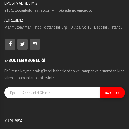
EPOSTA ADRESİMİZ
info@toptanbalonsatisi.com - info@ademoyuncak.com
ADRESİMİZ
Mahmutbey Mah. İstoç Toptancılar Çrş. 19. Ada No:104 Bağcılar / İstanbul
E-BÜLTEN ABONELİĞİ
Ebültene kayıt olarak güncel haberlerden ve kampanyalarımızdan kısa
sürede haberdar olabilirsiniz.
KAYIT OL
KURUMSAL