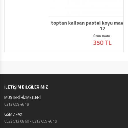
toptan kalisan pastel koyu mavi balon 100 lü
12
Ürün Kodu :
350 TL
İLETİŞİM BİLGİLERİMİZ
MÜŞTERİ HİZMETLERİ
0212 659 46 19
GSM / FAX
0532 513 08 60 - 0212 659 46 19