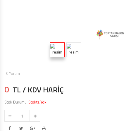
TOPTAN MAKARON BALONLAR 12 INÇ
BALON ŞIŞIRME MAKINALARI
ŞEKILLI BALONLAR
ÖZEL BASKILI BALON
IŞIKLI BALON,LED IŞIKLI BALON
0 Yorum
0
TL / KDV HARİÇ
Stok Durumu:
Stokta Yok