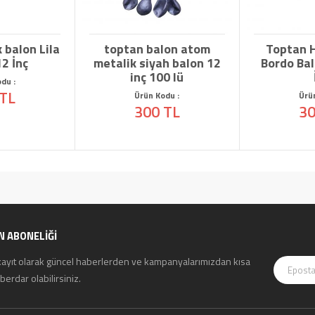
on Lila
toptan balon atom
Toptan Hbk 
nç
metalik siyah balon 12
Bordo Balon 1
inç 100 lü
İnç
Ürün Kodu :
Ürün Kodu
300 TL
300 T
N ABONELİĞİ
kayıt olarak güncel haberlerden ve kampanyalarımızdan kısa
erdar olabilirsiniz.