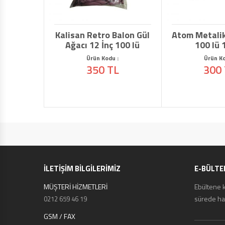
Atom Metalik bal
100 lü 12 İ
Ürün Kodu :
300 TL
İLETİŞİM BİLGİLERİMİZ
E-BÜLTE
MÜŞTERİ HİZMETLERİ
Ebültene 
sürede hab
0212 659 46 19
GSM / FAX