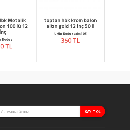
Metalik
toptan hbk krom balon
toptan 
00 lü 12
altın gold 12 inç 50 li
balonu 50
ba
Ürün Kodu : adm105
350 TL
 :
Ürün Kodu
L
200
KAYIT OL