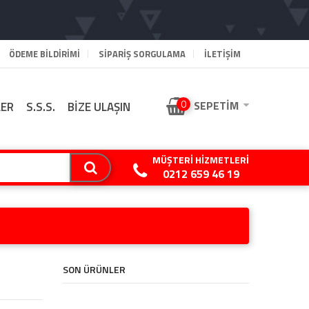
ÖDEME BILDIRIMI
SIPARIŞ SORGULAMA
İLETİŞİM
0
SEPETIM
LER
S.S.S.
BİZE ULAŞIN
MÜŞTERI HIZMETLERI
0212 659 46 19
SON ÜRÜNLER