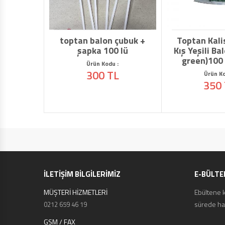
toptan balon çubuk +
Toptan Kali
şapka 100 lü
Kış Yeşili Ba
green)100 
Ürün Kodu :
300 TL
Ürün Ko
350
İLETİŞİM BİLGİLERİMİZ
E-BÜLTE
MÜŞTERİ HİZMETLERİ
Ebültene 
sürede hab
0212 659 46 19
GSM / FAX