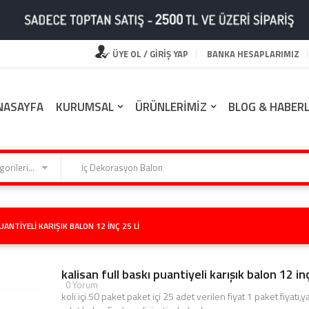
ÜYE OL / GİRİŞ YAP
BANKA HESAPLARIMIZ
NASAYFA
KURUMSAL
ÜRÜNLERİMİZ
BLOG & HABER
Kategorilerimiz
UANTIYELI KARIŞIK BALON 12 INÇ 25 LI
kalisan full baskı puantiyeli karışık balon 12 inç
0 Yorum
koli içi 50 paket paket içi 25 adet verilen fiyat 1 paket fiyatı,y