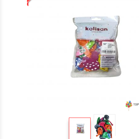
TOPTAN MAKARON BALONLAR 12 INÇ
BALON ŞIŞIRME MAKINALARI
ŞEKILLI BALONLAR
ÖZEL BASKILI BALON
IŞIKLI BALON,LED IŞIKLI BALON