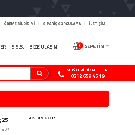
ÖDEME BILDIRIMI
SIPARIŞ SORGULAMA
İLETİŞİM
0
SEPETIM
LER
S.S.S.
BİZE ULAŞIN
MÜŞTERI HIZMETLERI
0212 659 46 19
SON ÜRÜNLER
 25 li
ani 25