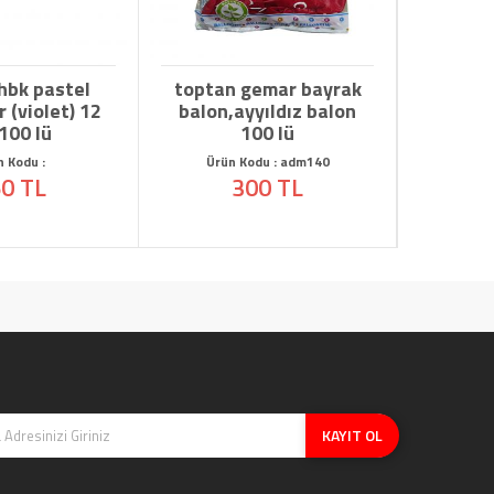
hbk pastel
toptan gemar bayrak
Toptan 
 (violet) 12
balon,ayyıldız balon
Kırmızı
 100 lü
100 lü
n Kodu :
Ürün Kodu : adm140
Ürü
0 TL
300 TL
KAYIT OL