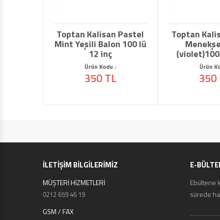
Toptan Kalisan Pastel
Toptan Kali
Mint Yeşili Balon 100 lü
Menekşe
12 inç
(violet)100
Ürün Kodu :
Ürün Ko
350 TL
350
İLETİŞİM BİLGİLERİMİZ
E-BÜLTE
MÜŞTERİ HİZMETLERİ
Ebültene 
sürede hab
0212 659 46 19
GSM / FAX