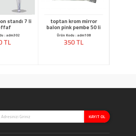
on standı 7 li
toptan krom mirror
toptan
effaf
balon pink pembe 50 li
balon a
du : adm302
Ürün Kodu : adm108
0 TL
350 TL
KAYIT OL