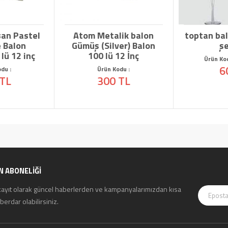
san Pastel
Atom Metalik balon
toptan bal
 Balon
Gümüş (Silver) Balon
ş
 lü 12 inç
100 lü 12 İnç
Ürün Ko
6
du :
Ürün Kodu :
 TL
300 TL
N ABONELİĞİ
kayıt olarak güncel haberlerden ve kampanyalarımızdan kısa
erdar olabilirsiniz.