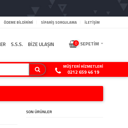
ÖDEME BILDIRIMI
SIPARIŞ SORGULAMA
İLETİŞİM
0
SEPETIM
LER
S.S.S.
BİZE ULAŞIN
MÜŞTERI HIZMETLERI
0212 659 46 19
SON ÜRÜNLER