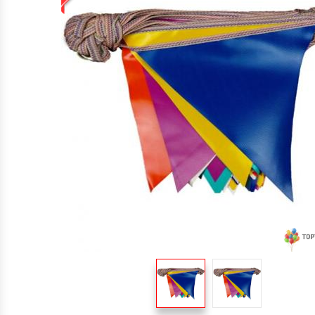
TOPTAN MAKARON BALONLAR 12 INÇ
BALON ŞIŞIRME MAKINALARI
ŞEKILLI BALONLAR
ÖZEL BASKILI BALON
IŞIKLI BALON,LED IŞIKLI BALON