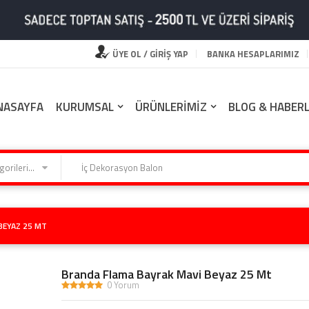
ÜYE OL / GİRİŞ YAP
BANKA HESAPLARIMIZ
NASAYFA
KURUMSAL
ÜRÜNLERİMİZ
BLOG & HABER
Kategorilerimiz
BEYAZ 25 MT
Branda Flama Bayrak Mavi Beyaz 25 Mt
0 Yorum