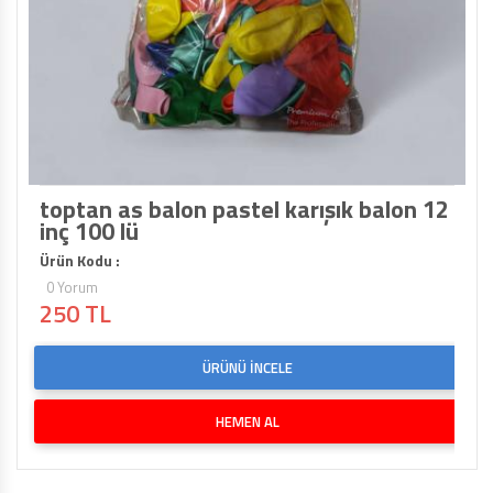
toptan as balon pastel karışık balon 12
inç 100 lü
Ürün Kodu :
0 Yorum
250 TL
ÜRÜNÜ İNCELE
HEMEN AL