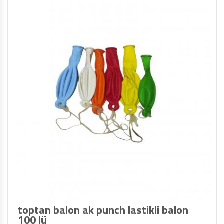
TOPTAN MAKARON BALONLAR 12 INÇ
BALON ŞIŞIRME MAKINALARI
ŞEKILLI BALONLAR
ÖZEL BASKILI BALON
IŞIKLI BALON,LED IŞIKLI BALON
toptan balon ak punch lastikli balon
100 lü