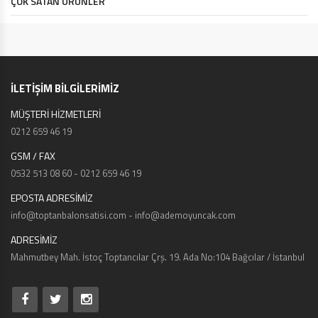
ÇOK SATAN ÜRÜNLER
İLETİŞİM BİLGİLERİMİZ
MÜŞTERİ HİZMETLERİ
0212 659 46 19
GSM / FAX
0532 513 08 60 - 0212 659 46 19
EPOSTA ADRESİMİZ
info@toptanbalonsatisi.com - info@ademoyuncak.com
ADRESİMİZ
Mahmutbey Mah. İstoç Toptancılar Çrş. 19. Ada No:104 Bağcılar / İstanbul